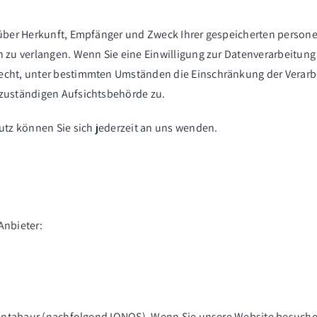
ft über Herkunft, Empfänger und Zweck Ihrer gespeicherten pers
 zu verlangen. Wenn Sie eine Einwilligung zur Datenverarbeitung e
Recht, unter bestimmten Umständen die Einschränkung der Verar
 zuständigen Aufsichtsbehörde zu.
tz können Sie sich jederzeit an uns wenden.
Anbieter:
 Montabaur (nachfolgend IONOS). Wenn Sie unsere Website besuchen