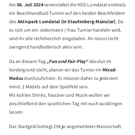
Am
06. Juli 2024
veranstaltet die HSG Lumdatal erstmals
ein Beachhandball-Turnier auf den beiden Beachfeldern
des
Aktivpark Lumdatal (in Staufenberg-Mainzlar)
. Da
es sich um ein Jedermann /-frau Turnier handeln wird,
seid ihr alle rechtherzlich eingeladen. Ihr müsst nicht
zwingend handballerisch aktiv sein.
Da an diesem Tag
„Fun und Fair-Play“
absolut im
Vordergrund steht, planen wir das Turnier im
Mixed-
Modus
durchzuführen. Es müssen daher zu jederzeit
mind. 2 Mädels auf dem Spielfeld sein.
Mit kühlen Drinks, Fassbier und Musik wollen wir
anschließend den sportlichen Tag mit euch ausklingen
lassen.
Das Startgeld beträgt 25€ je angemeldeter Mannschaft.