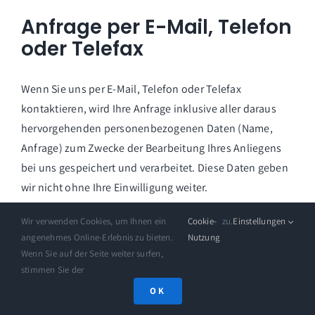
Anfrage per E-Mail, Telefon
oder Telefax
Wenn Sie uns per E-Mail, Telefon oder Telefax
kontaktieren, wird Ihre Anfrage inklusive aller daraus
hervorgehenden personenbezogenen Daten (Name,
Anfrage) zum Zwecke der Bearbeitung Ihres Anliegens
bei uns gespeichert und verarbeitet. Diese Daten geben
wir nicht ohne Ihre Einwilligung weiter.
Die Verarbeitung dieser Daten erfolgt auf Grundlage von
Wir verwenden Cookies, um Ihnen ein
Cookie-
zu.
Einstellungen
angenehmes Online-Erlebnis zu bieten.
Nutzung
Art. 6 Abs. 1 lit. b DSGVO, sofern Ihre Anfrage mit der
Wenn Sie auf der Seite weiter surfen,
Erfüllung eines Vertrags zusammenhängt oder zur
stimmen Sie der
Durchführung vorvertraglicher Maßnahmen erforderlich
OK
ist. In allen übrigen Fällen beruht die Verarbeitung auf