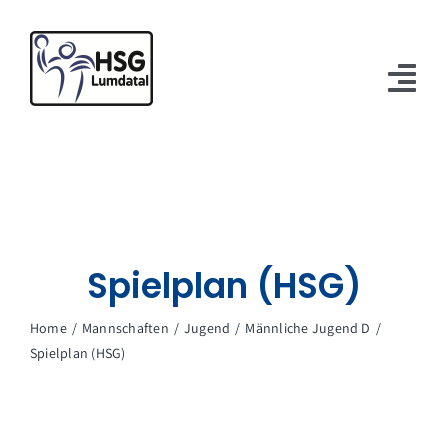
Zum
Inhalt
springen
Tog
Nav
Verein
Mannschaften
Spielbetrieb
Spielplan (HSG)
Sponsoren
Home
Mannschaften
Jugend
Männliche Jugend D
Spielplan (HSG)
Kontakt