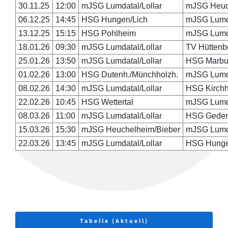
30.11.25
12:00
mJSG Lumdatal/Lollar
mJSG Heuc
06.12.25
14:45
HSG Hungen/Lich
mJSG Lumda
13.12.25
15:15
HSG Pohlheim
mJSG Lumda
18.01.26
09:30
mJSG Lumdatal/Lollar
TV Hüttenb
25.01.26
13:50
mJSG Lumdatal/Lollar
HSG Marbu
01.02.26
13:00
HSG Dutenh./Münchholzh.
mJSG Lumda
08.02.26
14:30
mJSG Lumdatal/Lollar
HSG Kirchh
22.02.26
10:45
HSG Wettertal
mJSG Lumda
08.03.26
11:00
mJSG Lumdatal/Lollar
HSG Geder
15.03.26
15:30
mJSG Heuchelheim/Bieber
mJSG Lumda
22.03.26
13:45
mJSG Lumdatal/Lollar
HSG Hunge
Tabelle (Aktuell)