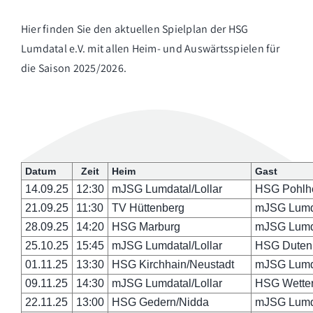
Hier finden Sie den aktuellen Spielplan der HSG
Lumdatal e.V. mit allen Heim- und Auswärtsspielen für
die Saison 2025/2026.
Datum
Zeit
Heim
Gast
14.09.25
12:30
mJSG Lumdatal/Lollar
HSG Pohlh
21.09.25
11:30
TV Hüttenberg
mJSG Lumda
28.09.25
14:20
HSG Marburg
mJSG Lumda
25.10.25
15:45
mJSG Lumdatal/Lollar
HSG Dutenh
01.11.25
13:30
HSG Kirchhain/Neustadt
mJSG Lumda
09.11.25
14:30
mJSG Lumdatal/Lollar
HSG Wetter
22.11.25
13:00
HSG Gedern/Nidda
mJSG Lumda