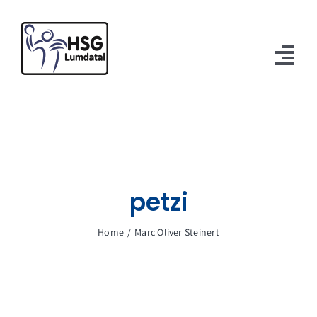
Zum
Inhalt
springen
Tog
Nav
Verein
Mannschaften
Spielbetrieb
petzi
Sponsoren
Home
Marc Oliver Steinert
Kontakt