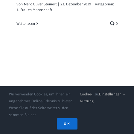
Von
Marc Oliver Steinert
|
23. Dezember 2019
|
Kategorien:
1. Frauen Mannschaft
Weiterlesen
0
Wir verwenden Cookies, um Ihnen ein
Cookie-
zu.
Einstellungen
angenehmes Online-Erlebnis zu bieten.
Nutzung
Wenn Sie auf der Seite weiter surfen,
stimmen Sie der
Spielerinnen der Woche
OK
Von
Marc Oliver Steinert
|
20. Dezember 2019
|
Kategorien:
1. Frauen Mannschaft