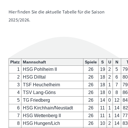
Hier finden Sie die aktuelle Tabelle für die Saison
2025/2026.
Platz
Mannschaft
Spiele
S
U
N
1
HSG Pohlheim II
26
19
2
5
79
2
HSG Dilltal
26
18
2
6
80
3
TSF Heuchelheim
26
18
1
7
79
4
TSV Lang-Göns
26
18
0
8
86
5
TG Friedberg
26
14
0
12
84
6
HSG Kirchhain/Neustadt
26
11
1
14
82
7
HSG Wettenberg II
26
11
1
14
77
8
HSG Hungen/Lich
26
10
2
14
83