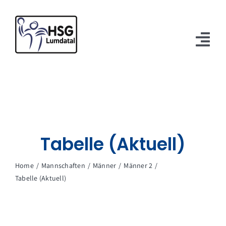
Zum
Inhalt
springen
Tog
Nav
Verein
Mannschaften
Spielbetrieb
Tabelle (Aktuell)
Sponsoren
Home
Mannschaften
Männer
Männer 2
Tabelle (Aktuell)
Kontakt