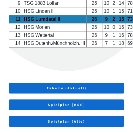
9
TSG 1883 Lollar
26
10
2
14
78
10
HSG Linden II
26
10
1
15
71
11
HSG Lumdatal II
26
9
2
15
73
12
HSG Mörlen
26
10
0
16
73
13
HSG Wettertal
26
9
1
16
78
14
HSG Dutenh./Münchholzh. III
26
7
1
18
69
Tabelle (Aktuell)
Spielplan (HSG)
Spielplan (Alle)