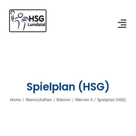
Zum
Inhalt
springen
Tog
Nav
Verein
Mannschaften
Spielbetrieb
Spielplan (HSG)
Sponsoren
Home
Mannschaften
Männer
Männer 4
Spielplan (HSG)
Kontakt