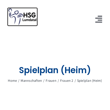
Zum
Inhalt
springen
Tog
Nav
Verein
Mannschaften
Spielbetrieb
Spielplan (Heim)
Sponsoren
Home
Mannschaften
Frauen
Frauen 2
Spielplan (Heim)
Kontakt