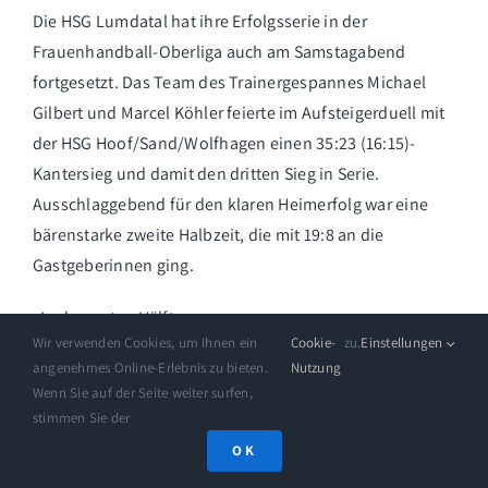
Die HSG Lumdatal hat ihre Erfolgsserie in der
Frauenhandball-Oberliga auch am Samstagabend
fortgesetzt. Das Team des Trainergespannes Michael
Gilbert und Marcel Köhler feierte im Aufsteigerduell mit
der HSG Hoof/Sand/Wolfhagen einen 35:23 (16:15)-
Kantersieg und damit den dritten Sieg in Serie.
Ausschlaggebend für den klaren Heimerfolg war eine
bärenstarke zweite Halbzeit, die mit 19:8 an die
Gastgeberinnen ging.
„In der ersten Hälfte waren …
Wir verwenden Cookies, um Ihnen ein
Cookie-
zu.
Einstellungen
angenehmes Online-Erlebnis zu bieten.
Nutzung
Weiterlesen
Wenn Sie auf der Seite weiter surfen,
stimmen Sie der
OK
28