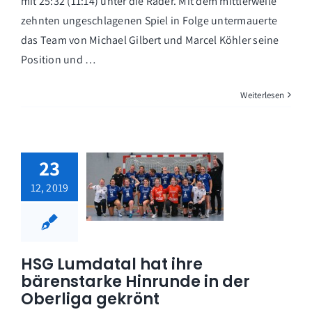
mit 25:32 (11:14) unter die Räder. Mit dem mittlerweile
zehnten ungeschlagenen Spiel in Folge untermauerte
das Team von Michael Gilbert und Marcel Köhler seine
Position und …
Weiterlesen
23
12, 2019
HSG Lumdatal hat ihre
bärenstarke Hinrunde in der
Oberliga gekrönt