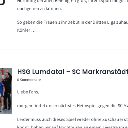
Hoffnung bei allen Beteiligten groß, ihrem Sport mögli
nachgehen zu können.
So geben die Frauen 1 ihr Debüt in der Dritten Liga zuh
Köhler …
HSG Lumdatal – SC Markranstädt 
0 Kommentare
Liebe Fans,
morgen findet unser nächstes Heimspiel gegen die SC Mark
Leider muss auch dieses Spiel wieder ohne Zuschauer sta
könnt, haben wir auf Hochtouren an einem Livestream 