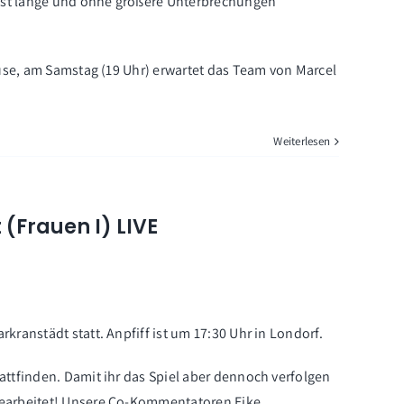
chst lange und ohne größere Unterbrechungen
ause, am Samstag (19 Uhr) erwartet das Team von Marcel
Weiterlesen
(Frauen I) LIVE
ranstädt statt. Anpfiff ist um 17:30 Uhr in Londorf.
ttfinden. Damit ihr das Spiel aber dennoch verfolgen
gearbeitet! Unsere Co-Kommentatoren Eike