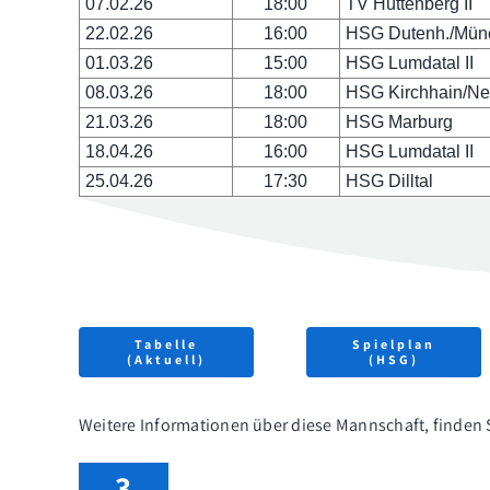
07.02.26
18:00
TV Hüttenberg II
22.02.26
16:00
HSG Dutenh./Münc
01.03.26
15:00
HSG Lumdatal II
08.03.26
18:00
HSG Kirchhain/Ne
21.03.26
18:00
HSG Marburg
18.04.26
16:00
HSG Lumdatal II
25.04.26
17:30
HSG Dilltal
Tabelle
Spielplan
(Aktuell)
(HSG)
Weitere Informationen über diese Mannschaft, finden
3