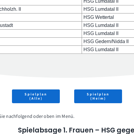
HSG Lumdatal II
hholzh. II
HSG Lumdatal II
HSG Wettertal
ustadt
HSG Lumdatal II
HSG Lumdatal II
HSG Gedern/Nidda II
HSG Lumdatal II
Spielplan
Spielplan
(Alle)
(Heim)
 Sie nachfolgend oder oben im Menü.
Spielabsage 1. Frauen – HSG gegen