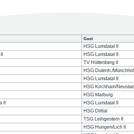
Gast
I
HSG Lumdatal II
II
HSG Lumdatal II
TV Hüttenberg II
HSG Dutenh./Münchholz
HSG Lumdatal II
HSG Kirchhain/Neustad
HSG Marburg
 II
HSG Lumdatal II
HSG Dilltal
TSG Leihgestern II
HSG Hungen/Lich II