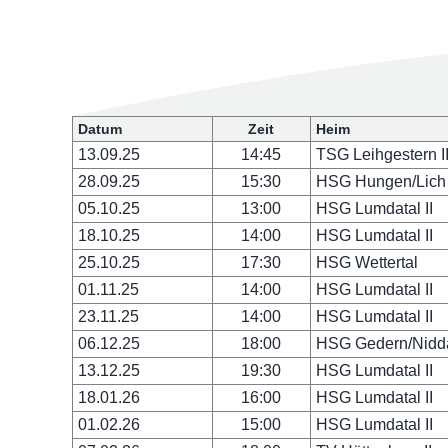
Datum
Zeit
Heim
13.09.25
14:45
TSG Leihgestern I
28.09.25
15:30
HSG Hungen/Lich 
05.10.25
13:00
HSG Lumdatal II
18.10.25
14:00
HSG Lumdatal II
25.10.25
17:30
HSG Wettertal
01.11.25
14:00
HSG Lumdatal II
23.11.25
14:00
HSG Lumdatal II
06.12.25
18:00
HSG Gedern/Nidda
13.12.25
19:30
HSG Lumdatal II
18.01.26
16:00
HSG Lumdatal II
01.02.26
15:00
HSG Lumdatal II