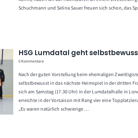
Schuchmann und Selina Sauer freuen sich schon, das Sp
HSG Lumdatal geht selbstbewusst
0 Kommentare
Nach der guten Vorstellung beim ehemaligen Zweitligi
selbstbewusst in das nächste Heimspiel in der dritten Fr
sich am Samstag (17.30 Uhr) in der Lumdatalhalle in Londo
erreichte in der Vorsaison mit Rang vier eine Topplatzier
„Es waren natürlich schwierige …