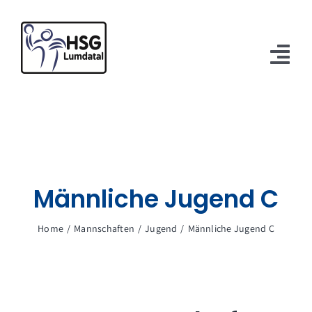
Zum
Inhalt
springen
Tog
Nav
Verein
Mannschaften
Spielbetrieb
Männliche Jugend C
Sponsoren
Home
Mannschaften
Jugend
Männliche Jugend C
Kontakt