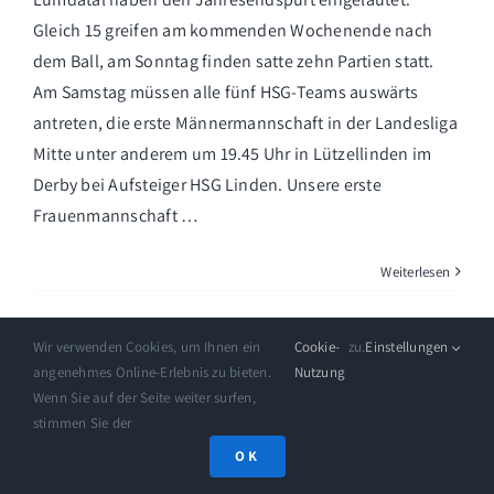
Gleich 15 greifen am kommenden Wochenende nach
dem Ball, am Sonntag finden satte zehn Partien statt.
Am Samstag müssen alle fünf HSG-Teams auswärts
antreten, die erste Männermannschaft in der Landesliga
Mitte unter anderem um 19.45 Uhr in Lützellinden im
Derby bei Aufsteiger HSG Linden. Unsere erste
Frauenmannschaft …
Weiterlesen
Wir verwenden Cookies, um Ihnen ein
Cookie-
zu.
Einstellungen
angenehmes Online-Erlebnis zu bieten.
Nutzung
20
Wenn Sie auf der Seite weiter surfen,
11, 2023
stimmen Sie der
OK