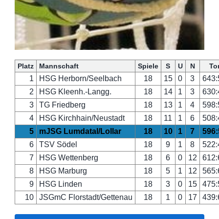
Platz
Mannschaft
Spiele
S
U
N
To
1
HSG Herborn/Seelbach
18
15
0
3
643:
2
HSG Kleenh.-Langg.
18
14
1
3
630:
3
TG Friedberg
18
13
1
4
598:
4
HSG Kirchhain/Neustadt
18
11
1
6
508:
5
mJSG Lumdatal/Lollar
18
10
1
7
596:
6
TSV Södel
18
9
1
8
522:
7
HSG Wettenberg
18
6
0
12
612:
8
HSG Marburg
18
5
1
12
565:
9
HSG Linden
18
3
0
15
475:
10
JSGmC Florstadt/Gettenau
18
1
0
17
439: